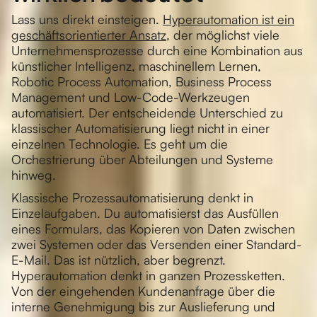
Lass uns direkt einsteigen.
Hyperautomation ist ein
geschäftsorientierter Ansatz
, der möglichst viele
Unternehmensprozesse durch eine Kombination aus
künstlicher Intelligenz, maschinellem Lernen,
Robotic Process Automation, Business Process
Management und Low-Code-Werkzeugen
automatisiert. Der entscheidende Unterschied zu
klassischer Automatisierung liegt nicht in einer
einzelnen Technologie. Es geht um die
Orchestrierung über Abteilungen und Systeme
hinweg.
Klassische Prozessautomatisierung denkt in
Einzelaufgaben. Du automatisierst das Ausfüllen
eines Formulars, das Kopieren von Daten zwischen
zwei Systemen oder das Versenden einer Standard-
E-Mail. Das ist nützlich, aber begrenzt.
Hyperautomation denkt in ganzen Prozessketten.
Von der eingehenden Kundenanfrage über die
interne Genehmigung bis zur Auslieferung und