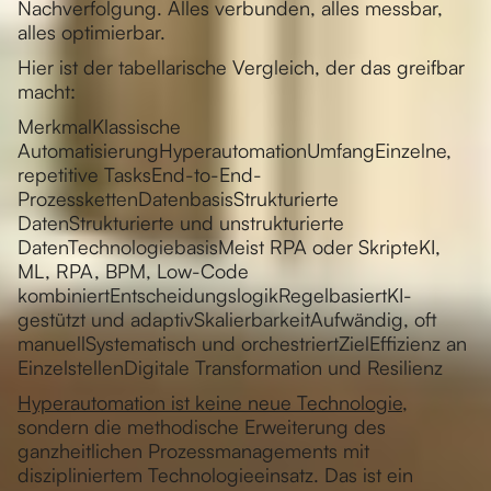
Nachverfolgung. Alles verbunden, alles messbar,
alles optimierbar.
Hier ist der tabellarische Vergleich, der das greifbar
macht:
MerkmalKlassische
AutomatisierungHyperautomationUmfangEinzelne,
repetitive TasksEnd-to-End-
ProzesskettenDatenbasisStrukturierte
DatenStrukturierte und unstrukturierte
DatenTechnologiebasisMeist RPA oder SkripteKI,
ML, RPA, BPM, Low-Code
kombiniertEntscheidungslogikRegelbasiertKI-
gestützt und adaptivSkalierbarkeitAufwändig, oft
manuellSystematisch und orchestriertZielEffizienz an
EinzelstellenDigitale Transformation und Resilienz
Hyperautomation ist keine neue Technologie
,
sondern die methodische Erweiterung des
ganzheitlichen Prozessmanagements mit
diszipliniertem Technologieeinsatz. Das ist ein