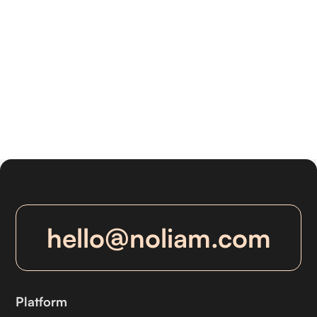
einführen: Pilot-Blueprint
Starte Agentic Workflows sicher mit
monday.com und Intercom. Nutze einen
Read-Only-Pilot für maximale Effizienz und
Vertrauen im Team.
hello@noliam.com
Platform