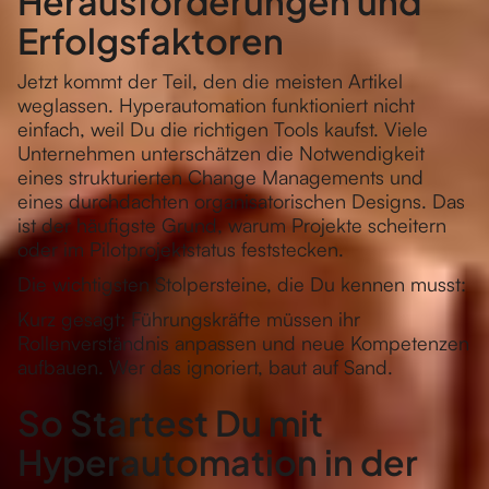
Erfolgsfaktoren
Jetzt kommt der Teil, den die meisten Artikel
weglassen. Hyperautomation funktioniert nicht
einfach, weil Du die richtigen Tools kaufst. Viele
Unternehmen unterschätzen die Notwendigkeit
eines strukturierten Change Managements und
eines durchdachten organisatorischen Designs. Das
ist der häufigste Grund, warum Projekte scheitern
oder im Pilotprojektstatus feststecken.
Die wichtigsten Stolpersteine, die Du kennen musst:
Kurz gesagt: Führungskräfte müssen ihr
Rollenverständnis anpassen und neue Kompetenzen
aufbauen. Wer das ignoriert, baut auf Sand.
So Startest Du mit
Hyperautomation in der