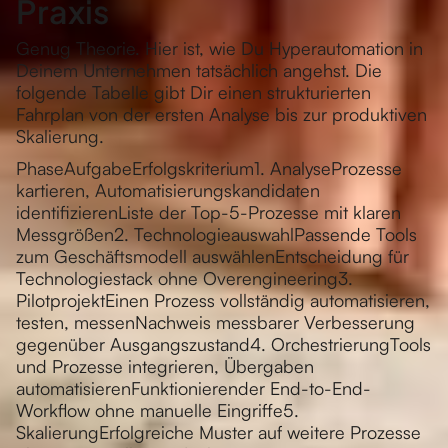
Praxis
Genug Theorie. Hier ist, wie Du Hyperautomation in
Deinem Unternehmen tatsächlich angehst. Die
folgende Tabelle gibt Dir einen strukturierten
Fahrplan von der ersten Analyse bis zur produktiven
Skalierung.
PhaseAufgabeErfolgskriterium1. AnalyseProzesse
kartieren, Automatisierungskandidaten
identifizierenListe der Top-5-Prozesse mit klaren
Messgrößen2. TechnologieauswahlPassende Tools
zum Geschäftsmodell auswählenEntscheidung für
Technologiestack ohne Overengineering3.
PilotprojektEinen Prozess vollständig automatisieren,
testen, messenNachweis messbarer Verbesserung
gegenüber Ausgangszustand4. OrchestrierungTools
und Prozesse integrieren, Übergaben
automatisierenFunktionierender End-to-End-
Workflow ohne manuelle Eingriffe5.
SkalierungErfolgreiche Muster auf weitere Prozesse