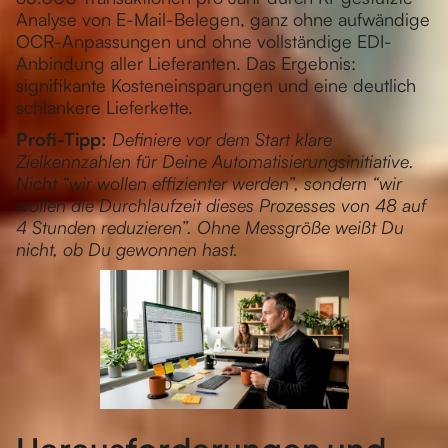
Analyse von E-Mail-Belegen, ganz ohne aufwändige
OCR-Anpassungen und ohne vollständige EDI-
Anbindung aller Lieferanten. Das Ergebnis:
signifikante Kosteneinsparungen und eine deutlich
schlankere Lieferkette.
Profi-Tipp:
Definiere vor dem Start klare
Zielkennzahlen für Deine Automatisierungsinitiative.
Nicht “wir wollen effizienter werden”, sondern “wir
wollen die Durchlaufzeit dieses Prozesses von 48 auf
4 Stunden reduzieren”. Ohne Messgröße weißt Du
nicht, ob Du gewonnen hast.
Herausforderungen und