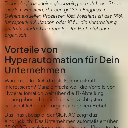
Technologiebausteine gleichzeitig einzuführen. Starte
mit dem Baustein, der den größten Engpass in
Deinen aktuellen Prozessen löst. Meistens ist das RPA
für repetitive Aufgaben oder KI für die Verarbeitung
unstrukturierter Dokumente. Der Rest folgt dann
organisch.
Vorteile von
Hyperautomation für Dein
Unternehmen
Warum sollte Dich das als Führungskraft
interessieren? Ganz einfach: weil die Vorteile von
Hyperautomation weit über die IT-Abteilung
hinausgehen. Hier sind die vier wichtigsten
wirtschaftlichen und organisatorischen Hebel.
Das Praxisbeispiel der
SICK AG zeigt das
eindrücklich
: Das Unternehmen automatisiert über
35.000 Transaktionen pro Jahr durch KI-gestützte