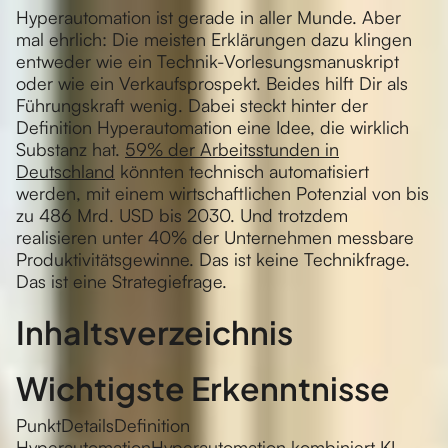
Hyperautomation ist gerade in aller Munde. Aber
mal ehrlich: Die meisten Erklärungen dazu klingen
entweder wie ein Technik-Vorlesungsmanuskript
oder wie ein Verkaufsprospekt. Beides hilft Dir als
Führungskraft wenig. Dabei steckt hinter der
Definition Hyperautomation eine Idee, die wirklich
Substanz hat.
59% der Arbeitsstunden in
Deutschland
könnten technisch automatisiert
werden, mit einem wirtschaftlichen Potenzial von bis
zu 486 Mrd. USD bis 2030. Und trotzdem
realisieren unter 40% der Unternehmen messbare
Produktivitätsgewinne. Das ist keine Technikfrage.
Das ist eine Strategiefrage.
Inhaltsverzeichnis
Wichtigste Erkenntnisse
PunktDetailsDefinition
HyperautomationHyperautomation kombiniert KI,