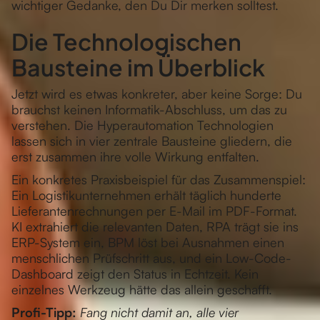
wichtiger Gedanke, den Du Dir merken solltest.
Die Technologischen
Bausteine im Überblick
Jetzt wird es etwas konkreter, aber keine Sorge: Du
brauchst keinen Informatik-Abschluss, um das zu
verstehen. Die Hyperautomation Technologien
lassen sich in vier zentrale Bausteine gliedern, die
erst zusammen ihre volle Wirkung entfalten.
Ein konkretes Praxisbeispiel für das Zusammenspiel:
Ein Logistikunternehmen erhält täglich hunderte
Lieferantenrechnungen per E-Mail im PDF-Format.
KI extrahiert die relevanten Daten, RPA trägt sie ins
ERP-System ein, BPM löst bei Ausnahmen einen
menschlichen Prüfschritt aus, und ein Low-Code-
Dashboard zeigt den Status in Echtzeit. Kein
einzelnes Werkzeug hätte das allein geschafft.
Profi-Tipp:
Fang nicht damit an, alle vier