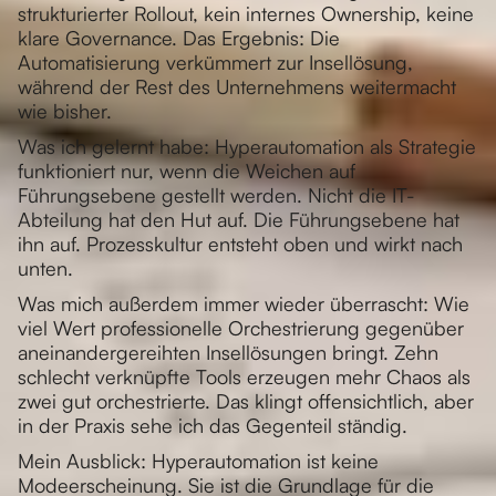
strukturierter Rollout, kein internes Ownership, keine
klare Governance. Das Ergebnis: Die
Automatisierung verkümmert zur Insellösung,
während der Rest des Unternehmens weitermacht
wie bisher.
Was ich gelernt habe: Hyperautomation als Strategie
funktioniert nur, wenn die Weichen auf
Führungsebene gestellt werden. Nicht die IT-
Abteilung hat den Hut auf. Die Führungsebene hat
ihn auf. Prozesskultur entsteht oben und wirkt nach
unten.
Was mich außerdem immer wieder überrascht: Wie
viel Wert professionelle Orchestrierung gegenüber
aneinandergereihten Insellösungen bringt. Zehn
schlecht verknüpfte Tools erzeugen mehr Chaos als
zwei gut orchestrierte. Das klingt offensichtlich, aber
in der Praxis sehe ich das Gegenteil ständig.
Mein Ausblick: Hyperautomation ist keine
Modeerscheinung. Sie ist die Grundlage für die