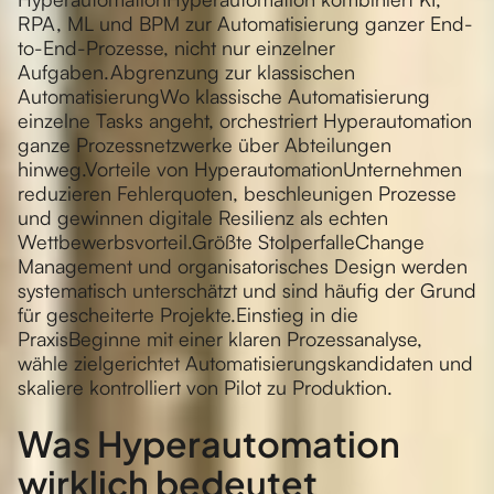
RPA, ML und BPM zur Automatisierung ganzer End-
to-End-Prozesse, nicht nur einzelner
Aufgaben.Abgrenzung zur klassischen
AutomatisierungWo klassische Automatisierung
einzelne Tasks angeht, orchestriert Hyperautomation
ganze Prozessnetzwerke über Abteilungen
hinweg.Vorteile von HyperautomationUnternehmen
reduzieren Fehlerquoten, beschleunigen Prozesse
und gewinnen digitale Resilienz als echten
Wettbewerbsvorteil.Größte StolperfalleChange
Management und organisatorisches Design werden
systematisch unterschätzt und sind häufig der Grund
für gescheiterte Projekte.Einstieg in die
PraxisBeginne mit einer klaren Prozessanalyse,
wähle zielgerichtet Automatisierungskandidaten und
skaliere kontrolliert von Pilot zu Produktion.
Was Hyperautomation
wirklich bedeutet