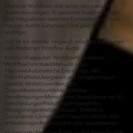
Moderne Workflows sind selten rein manuell.
Automatisierungen, KI-gestützte Entscheidungen
und Integrationen zwischen Dutzenden von Tools
machen Audits komplexer. Und gleichzeitig
wichtiger.
Hier ist ein direkter Vergleich zwischen klassischen
und modernen Workflow Audits:
KriteriumKlassischer WorkflowKI-gestützter
WorkflowDatenbasisManuelle Logs,
InterviewsAutomatische Event-Logs, API-
DatenPrüftiefeÜbergaben und FreigabenInput-
Qualität, Modellzuverlässigkeit,
OutputsKontrollpunkteMenschliche
GenehmigungenMenschliche Überprüfung von KI-
EntscheidungenRisikofokusProzessfehler,
VerzögerungenHalluzinationen, Datenbias,
Compliance-LückenAudit-FrequenzJährlich oder
anlassbezogenKontinuierlich oder quartalsweise
KI-gestützte Workflow Audits
prüfen Input-Qualität,