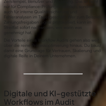
Zeitstempel, Benutzer und Änderung. Das ist nicht
nur für Compliance-Prüfungen nützlich, sondern
auch für interne Qualitätssicherung und
Fehleranalysen im Tagesgeschäft. Wer zum Beispiel
Zahlungsfreigaben digital protokolliert, kann im
Streitfall sofort nachweisen, wer wann was
genehmigt hat.
Die Vorteile eines Workflow Audits gehen also weit
über die reine Prozessoptimierung hinaus. Du baust
damit eine Grundlage für Vertrauen, Skalierung und
digitale Reife in Deinem Unternehmen.
Digitale und KI-gestützte
Workflows im Audit