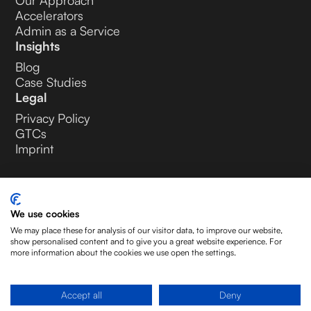
Our Approach
Accelerators
Admin as a Service
Insights
Blog
Case Studies
Legal
Privacy Policy
GTCs
Imprint
We use cookies
LinkedIn
We may place these for analysis of our visitor data, to improve our website,
show personalised content and to give you a great website experience. For
more information about the cookies we use open the settings.
Noliam AG
Accept all
Deny
© 2026 Noliam AG. All rights reserved.