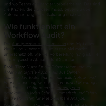
und wo Teams aneinander vorbeiarbeiten. Das sind
die Knoten, die Du lösen musst, bevor Du über
Automatisierung oder Skalierung nachdenkst.
Wie funktioniert ein
Workflow Audit?
Der
Auditprozess ist systematisch
und folgt einer
klaren Logik. Wer das zum ersten Mal macht,
unterschätzt oft, wie viel Vorbereitung nötig ist. Hier
ist der typische Ablauf in fünf Schritten:
Profi-Tipp:
Nutze für die Evidenzsammlung von
Anfang an digitale Audit-Trails aus Deinen
bestehenden Tools. Wer auf manuelle Notizen und
Erinnerungen angewiesen ist, produziert Meinungen
statt Fakten. Plattformen wie
monday.com
protokollieren jeden Schritt automatisch und liefern
Dir die Rohdaten für eine belastbare Analyse.
Die Ziele eines Workflow Audits sind dabei immer