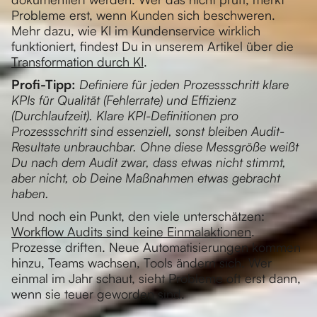
Probleme erst, wenn Kunden sich beschweren.
Mehr dazu, wie KI im Kundenservice wirklich
funktioniert, findest Du in unserem Artikel über die
Transformation durch KI
.
Profi-Tipp:
Definiere für jeden Prozessschritt klare
KPIs für Qualität (Fehlerrate) und Effizienz
(Durchlaufzeit). Klare KPI-Definitionen pro
Prozessschritt sind essenziell, sonst bleiben Audit-
Resultate unbrauchbar. Ohne diese Messgröße weißt
Du nach dem Audit zwar, dass etwas nicht stimmt,
aber nicht, ob Deine Maßnahmen etwas gebracht
haben.
Und noch ein Punkt, den viele unterschätzen:
Workflow Audits sind keine Einmalaktionen
.
Prozesse driften. Neue Automatisierungen kommen
hinzu, Teams wachsen, Tools ändern sich. Wer
einmal im Jahr schaut, sieht Probleme oft erst dann,
wenn sie teuer geworden sind.