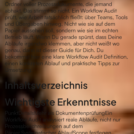
Ordner voller Prozessdokumente, die jemand
abhakt. Das stimmt so nicht. Ein Workflow Audit
prüft, wie Arbeit
tatsächlich
fließt: über Teams, Tools
und Übergaben hinweg. Nicht wie sie auf dem
Papier aussehen soll, sondern wie sie im echten
Betrieb läuft. Wenn Du gerade spürst, dass Deine
Abläufe irgendwo klemmen, aber nicht weißt wo
genau, dann ist dieser Guide für Dich. Du
bekommst hier eine klare Workflow Audit Definition,
einen konkreten Ablauf und praktische Tipps zur
Umsetzung.
Inhaltsverzeichnis
Wichtigste Erkenntnisse
PunktDetailsMehr als DokumentenprüfungEin
Workflow Audit analysiert reale Abläufe, nicht nur
Prozessbeschreibungen auf dem
Papier.Systematischer AblaufScope festlegen,