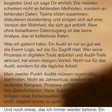
begleitet. Und ich sage Dir ehrlich: Die meisten
scheitern nicht an fehlenden Methoden, sondern an
fehlenden Daten. Teams sitzen zusammen,
diskutieren stundenlang und einigen sich auf eine
Version der Wahrheit, die sich gut anfühlt. Aber
ohne belastbaren Datenzugang ist das keine
Analyse, das ist kollektives Raten.
Was ich gelernt habe: Ein Audit ist nur so gut wie
die Event-Logs, auf die Du Zugriff hast. Wer seine
Prozesse in digitalen Tools abbildet und Audit-Trails
aktiviert, hat einen riesigen Vorteil. Nicht nur für das
Audit, sondern für die tägliche Arbeit.
Mein zweiter Punkt: Audits müssen regelmäßig
stattfinden. Nicht als Jahresritual, sondern als
laufender Kompass. Prozesse driften. Teams ändern
ihre Gewohnheiten. Neue Automatisierungen
bringen neue Fehlerquellen. Wer das einmal im Jahr
prüft, reagiert immer zu spät.
Und noch etwas, das ich immer wieder betone: Ein