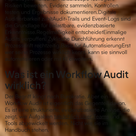
Risiken bewerten, Evidenz sammeln, Kontrollen
testen und Ergebnisse dokumentieren.Digitale
Auditierbarkeit zähltAudit-Trails und Event-Logs sind
die Grundlage für belastbare, evidenzbasierte
Erkenntnisse.Regelmäßigkeit entscheidetEinmalige
Audits verpuffen. Zyklische Durchführung erkennt
Prozessdrift rechtzeitig.Basis für AutomatisierungErst
wer seine Prozesse wirklich kennt, kann sie sinnvoll
automatisieren oder mit KI erweitern.
Was ist ein Workflow Audit
wirklich?
Der Begriff klingt nach Bürokratie. Aber ein
Workflow Audit ist eigentlich das Gegenteil davon.
Es ist eine strukturierte, evidenzbasierte Analyse, die
zeigt, wie Aufgaben
tatsächlich über Teams
und
Tools abgewickelt werden. Nicht wie sie im
Handbuch stehen.