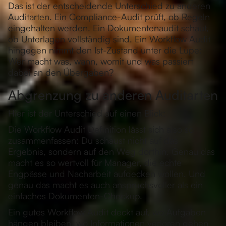
Das ist der entscheidende Unterschied zu anderen
Auditarten. Ein Compliance-Audit prüft, ob Regeln
eingehalten werden. Ein Dokumentenaudit schaut,
ob Unterlagen vollständig sind. Ein Workflow Audit
hingegen nimmt den Ist-Zustand unter die Lupe:
Wer macht was, wann, womit und was passiert
dabei an den Übergaben?
Abgrenzung zu anderen Auditarten
Hier ist der Unterschied auf einen Blick:
Die Workflow Audit Definition lässt sich also so
zusammenfassen: Du schaust nicht auf das
Ergebnis, sondern auf den Weg dorthin. Genau das
macht es so wertvoll für Manager, die echte
Engpässe und Nacharbeit aufdecken wollen. Und
genau das macht es auch anspruchsvoller als ein
einfaches Dokumenten-Checkup.
Ein gutes Workflow Audit deckt auf, wo Aufgaben
hängen bleiben, wo Informationen verloren gehen