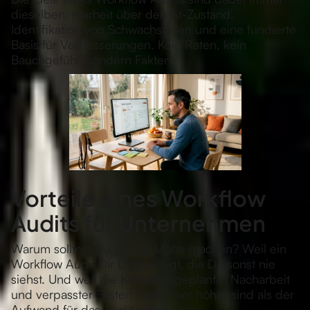
dieselben: Klarheit über den Ist-Zustand,
Identifikation von Schwachstellen und eine fundierte
Basis für Verbesserungen. Kein Raten, kein
Bauchgefühl, sondern Fakten.
Vorteile eines Workflow
Audits für Unternehmen
Warum solltest Du Dir die Mühe machen? Weil ein
Workflow Audit Dir Dinge zeigt, die Du sonst nie
siehst. Und weil die Kosten ungeplanter Nacharbeit
und verpasster Fristen fast immer höher sind als der
Aufwand für das Audit selbst.