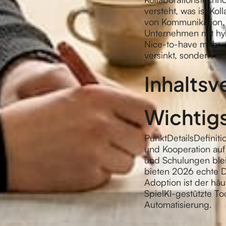
versteht, was ist Ko
von Kommunikation, 
Unternehmen mit hyb
Nice-to-have mehr. 
versinkt, sondern ta
Inhaltsv
Wichtigs
PunktDetailsDefinit
und Kooperation auf
und Schulungen ble
bieten 2026 echte D
Adoption ist der häu
SpielKI-gestützte To
Automatisierung.