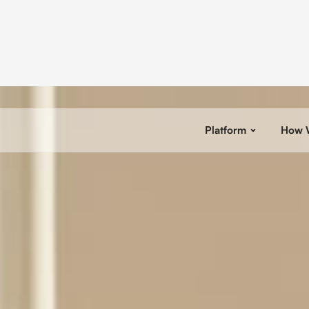
Platform
How 