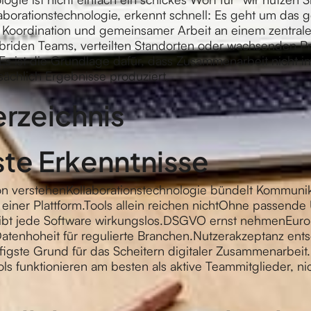
llaborationstechnologie, erkennt schnell: Es geht um das 
Koordination und gemeinsamer Arbeit an einem zentralen
riden Teams, verteilten Standorten oder wachsenden Pro
Es ist die Grundlage dafür, dass Zusammenarbeit nicht 
tsächlich Ergebnisse produziert.
erzeichnis
te Erkenntnisse
ion verstehenKollaborationstechnologie bündelt Kommunik
 einer Plattform.Tools allein reichen nichtOhne passend
ibt jede Software wirkungslos.DSGVO ernst nehmenEurop
atenhoheit für regulierte Branchen.Nutzerakzeptanz ent
figste Grund für das Scheitern digitaler Zusammenarbeit.
ols funktionieren am besten als aktive Teammitglieder, nic