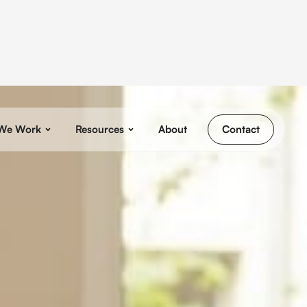
We Work
Resources
About
Contact