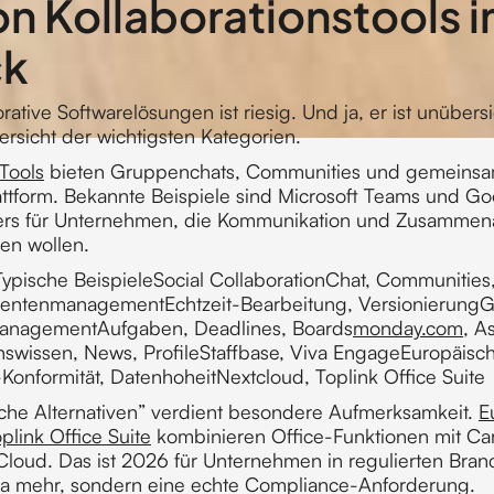
n Kollaborationstools 
ck
rative Softwarelösungen ist riesig. Und ja, er ist unübersi
bersicht der wichtigsten Kategorien.
 Tools
bieten Gruppenchats, Communities und gemeinsam
Plattform. Bekannte Beispiele sind Microsoft Teams und G
ers für Unternehmen, die Kommunikation und Zusammena
n wollen.
Typische BeispieleSocial CollaborationChat, Communities
entenmanagementEchtzeit-Bearbeitung, VersionierungG
anagementAufgaben, Deadlines, Boards
monday.com
, A
swissen, News, ProfileStaffbase, Viva EngageEuropäisc
onformität, DatenhoheitNextcloud, Toplink Office Suite
che Alternativen” verdient besondere Aufmerksamkeit.
E
link Office Suite
kombinieren Office-Funktionen mit Car
Cloud. Das ist 2026 für Unternehmen in regulierten Bran
 mehr, sondern eine echte Compliance-Anforderung.