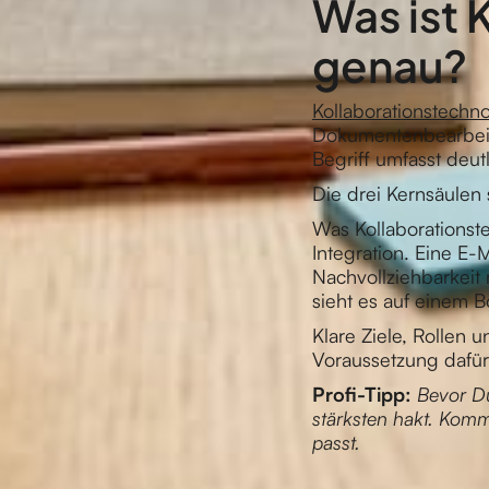
Was ist 
genau?
Kollaborationstechn
Dokumentenbearbeitun
Begriff umfasst deut
Die drei Kernsäulen 
Was Kollaborationst
Integration. Eine E-M
Nachvollziehbarkeit m
sieht es auf einem B
Klare Ziele, Rollen 
Voraussetzung dafür
Profi-Tipp:
Bevor Du
stärksten hakt. Kom
passt.