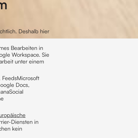
im
chtlich. Deshalb hier
es Bearbeiten in
oogle Workspace. Sie
rbeit unter einem
, FeedsMicrosoft
oogle Docs,
sanaSocial
he
uropäische
rier-Diensten in
chen kein