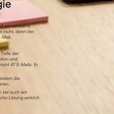
gie
nd gemeinsame
r nicht, denn der
-Mail.
 Tiefe der
Aktion und
nicht 47 E-Mails. Er
ondern die
nnen.
en bei euch am
lche Lösung wirklich