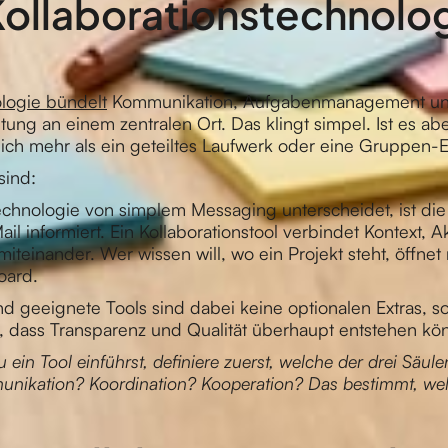
Kollaborationstechnolo
ologie bündelt
Kommunikation, Aufgabenmanagement u
g an einem zentralen Ort. Das klingt simpel. Ist es abe
lich mehr als ein geteiltes Laufwerk oder eine Gruppen-E
sind:
echnologie von simplem Messaging unterscheidet, ist die
ail informiert. Ein Kollaborationstool verbindet Kontext, 
iteinander. Wer wissen will, wo ein Projekt steht, öffnet 
oard.
und geeignete Tools sind dabei keine optionalen Extras, s
, dass Transparenz und Qualität überhaupt entstehen kö
 ein Tool einführst, definiere zuerst, welche der drei Säul
munikation? Koordination? Kooperation? Das bestimmt, we