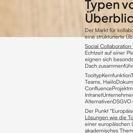
Typen vo
Überbli
Der Markt für kollabo
eine strukturierte Ü
Social Collaboration
Echtzeit auf einer 
eignen sich besond
Dach zusammenführe
TooltypKernfunktion
Teams, HaiiloDokum
ConfluenceProjektm
IntranetUnternehmen
AlternativenDSGVO-K
Der Punkt “Europäis
Lösungen wie die Top
einer europäischen 
akademisches Thema