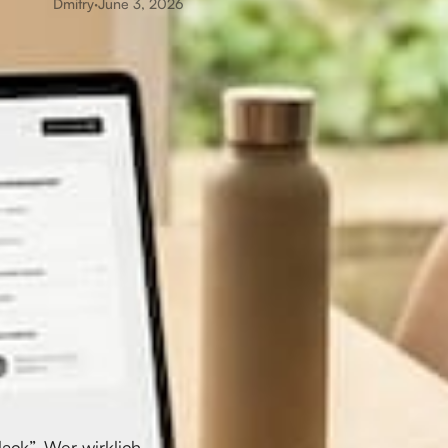
Dmitry
·
June 3, 2026
lack”. Wer wirklich