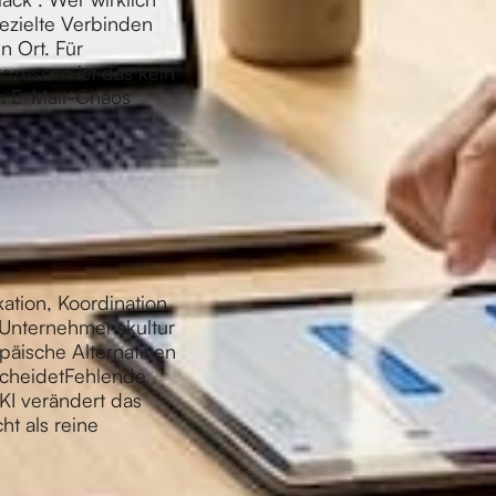
gezielte Verbinden
 Ort. Für
zessen ist das kein
im E-Mail-Chaos
ation, Koordination
e Unternehmenskultur
äische Alternativen
scheidetFehlende
KI verändert das
ht als reine